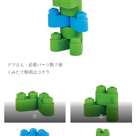
クマさん：必要パーツ数７個
くみたて動画は
コチラ
①
②