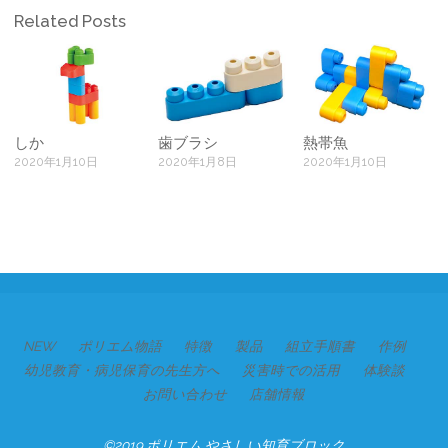
Related Posts
しか
歯ブラシ
熱帯魚
2020年1月10日
2020年1月8日
2020年1月10日
NEW
ポリエム物語
特徴
製品
組立手順書
作例
幼児教育・病児保育の先生方へ
災害時での活用
体験談
お問い合わせ
店舗情報
©2019 ポリエム やさしい知育ブロック