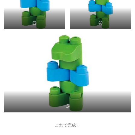
③
④
⑤
これで完成！